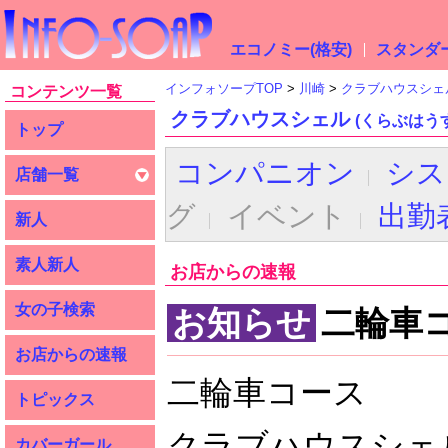
エコノミー(格安)
スタンダー
インフォソープTOP
川崎
クラブハウスシェ
コンテンツ一覧
クラブハウスシェル
(くらぶはう
トップ
コンパニオン
シス
店舗一覧
グ
イベント
出勤
新人
素人新人
お店からの速報
女の子検索
お知らせ
二輪車
お店からの速報
二輪車コース
トピックス
クラブハウスシェ
カバーガール