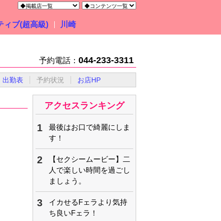
ィブ(超高級)
川崎
044-233-3311
予約電話：
出勤表
予約状況
お店HP
アクセスランキング
1
最後はお口で綺麗にしま
す！
2
【セクシームービー】二
人で楽しい時間を過ごし
ましょう。
3
イカせるFェラより気持
ち良いFェラ！