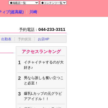
ィブ(超高級)
川崎
044-233-3311
予約電話：
出勤表
予約状況
お店HP
アクセスランキング
1
イチャイチャするのが大
好き♪
2
男なら誰しも奮い立つこ
と必至！
3
爆乳Lカップの元グラビ
アアイドル！！