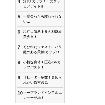
4
爆乳Lカップ！！元グラ
ビアアイドル
5
一度会ったら離れられな
い…
6
現在人気急上昇のSSS級
美少女！
7
くびれたウェストにハリ
艶のある天然Iカップ!！
8
小柄な身体＋圧巻のKカ
ップバスト！
9
リピーター多数！責めら
れたい殿方必見
10
ソープランドインフルエ
ンサー登場！