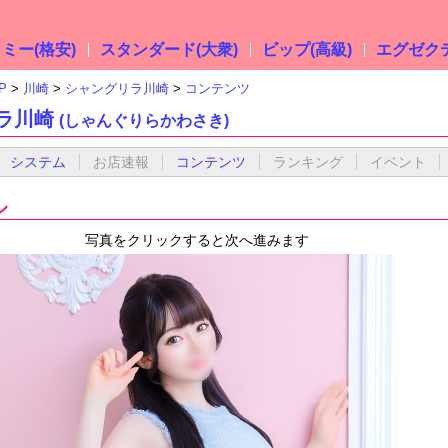
ミー(格安)
スタンダード(大衆)
ビップ(高級)
エグゼクテ
P
川崎
シャングリラ川崎
コンテンツ
ラ川崎
(しゃんぐりらかわさき)
システム
お店速報
コンテンツ
ランキング
イベント
ル
写真をクリックすると次へ進みます