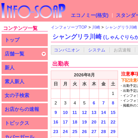
エコノミー(格安)
スタンダー
インフォソープTOP
川崎
シャングリラ川崎
コンテンツ一覧
シャングリラ川崎
(しゃんぐりら
トップ
コンパニオン
システム
お店速報
店舗一覧
出勤表
新人
注意事
2026年8月
下記注意
素人新人
日
月
火
水
木
金
土
出勤予定
出勤予定
1
女の子検索
インフォ
インフォ
2
3
4
5
6
7
8
掲載外の
お店からの速報
9
10
11
12
13
14
15
16
17
18
19
20
21
22
トピックス
23
24
25
26
27
28
29
カバーガール