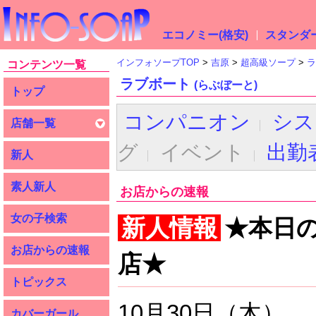
エコノミー(格安)
スタンダー
インフォソープTOP
吉原
超高級ソープ
ラ
コンテンツ一覧
ラブボート
(らぶぼーと)
トップ
コンパニオン
シス
店舗一覧
グ
イベント
出勤
新人
素人新人
お店からの速報
女の子検索
新人情報
★本日
お店からの速報
店★
トピックス
10月30日（木）
カバーガール