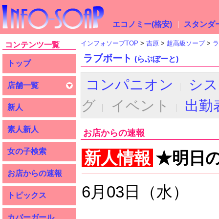
エコノミー(格安)
スタンダー
インフォソープTOP
吉原
超高級ソープ
ラ
コンテンツ一覧
ラブボート
(らぶぼーと)
トップ
コンパニオン
シス
店舗一覧
グ
イベント
出勤
新人
素人新人
お店からの速報
女の子検索
新人情報
★明日
お店からの速報
6月03日（水）
トピックス
カバーガール