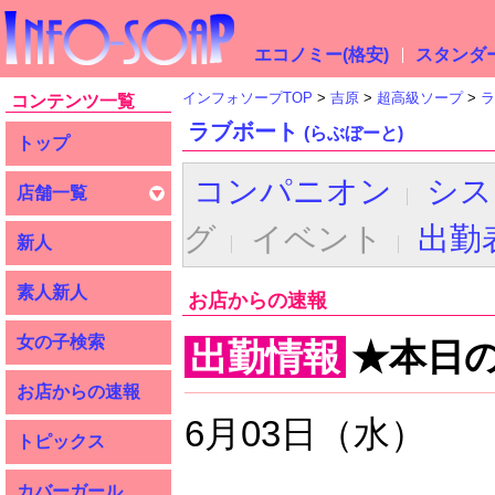
エコノミー(格安)
スタンダー
インフォソープTOP
吉原
超高級ソープ
ラ
コンテンツ一覧
ラブボート
(らぶぼーと)
トップ
コンパニオン
シス
店舗一覧
グ
イベント
出勤
新人
素人新人
お店からの速報
女の子検索
出勤情報
★本日
お店からの速報
6月03日（水）
トピックス
カバーガール