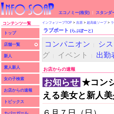
エコノミー(格安)
スタンダー
インフォソープTOP
吉原
超高級ソープ
ラ
コンテンツ一覧
ラブボート
(らぶぼーと)
トップ
コンパニオン
シス
店舗一覧
グ
イベント
出勤
新人
素人新人
お店からの速報
女の子検索
お知らせ
★コン
お店からの速報
える美女と新人美
トピックス
６月７日（日）
カバーガール