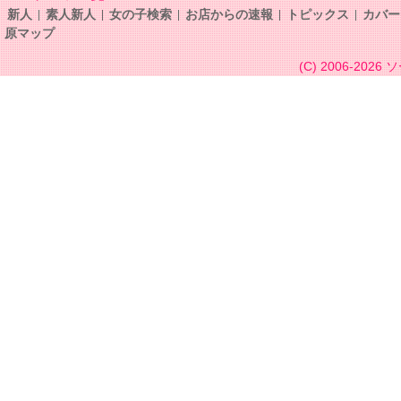
新人
素人新人
女の子検索
お店からの速報
トピックス
カバー
原マップ
(C) 2006-2026
ソ