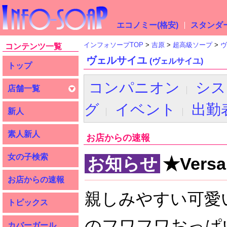
エコノミー(格安)
スタンダー
インフォソープTOP
吉原
超高級ソープ
ヴ
コンテンツ一覧
ヴェルサイユ
(ヴェルサイユ)
トップ
コンパニオン
シス
店舗一覧
グ
イベント
出勤
新人
素人新人
お店からの速報
女の子検索
お知らせ
★Vers
お店からの速報
親しみやすい可愛
トピックス
のフワフワおっぱ
カバーガール