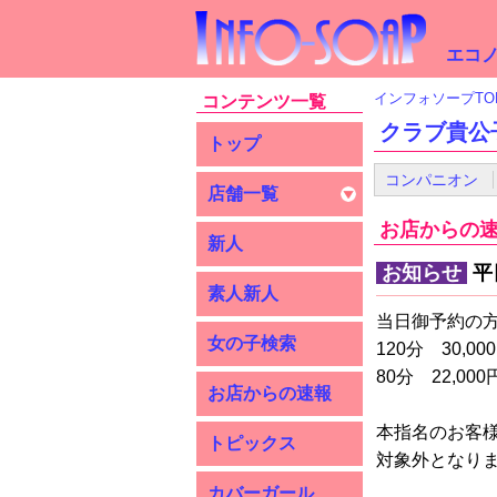
エコノ
インフォソープTO
コンテンツ一覧
クラブ貴公
トップ
コンパニオン
店舗一覧
お店からの
新人
お知らせ
平
素人新人
当日御予約の
女の子検索
120分 30,00
80分 22,000
お店からの速報
本指名のお客
トピックス
対象外となり
カバーガール