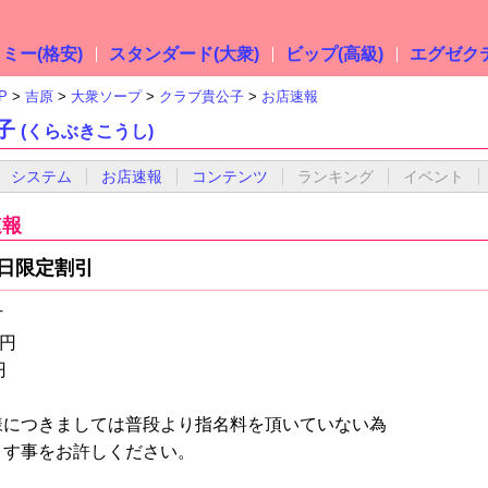
ミー(格安)
スタンダード(大衆)
ビップ(高級)
エグゼクテ
P
吉原
大衆ソープ
クラブ貴公子
お店速報
子
(くらぶきこうし)
システム
お店速報
コンテンツ
ランキング
イベント
速報
日限定割引
方
0円
円
様につきましては普段より指名料を頂いていない為
ます事をお許しください。