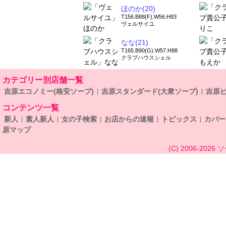
ほのか(20)
T156.B88(F).W56.H83
ヴェルサイユ
なな(21)
T165.B90(G).W57.H88
クラブハウスシェル
カテゴリー別店舗一覧
吉原エコノミー(格安ソープ)
吉原スタンダード(大衆ソープ)
吉原ビ
コンテンツ一覧
新人
素人新人
女の子検索
お店からの速報
トピックス
カバー
原マップ
(C) 2006-2026
ソ