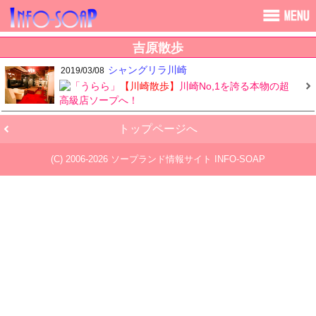
吉原散歩
シャングリラ川崎
2019/03/08
【川崎散歩】
川崎No,1を誇る本物の超
高級店ソープへ！
トップページへ
(C) 2006-2026
ソープランド情報サイト INFO-SOAP