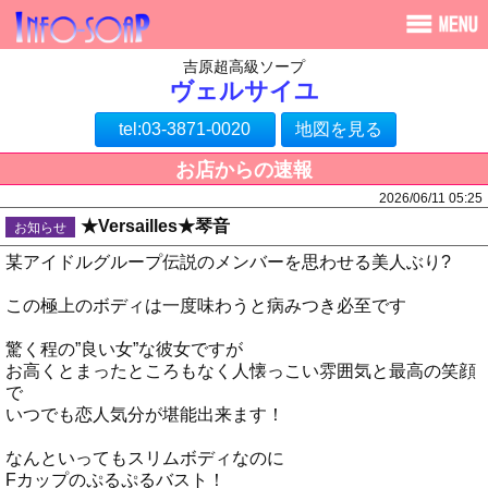
吉原超高級ソープ
ヴェルサイユ
tel:03-3871-0020
地図を見る
お店からの速報
2026/06/11 05:25
★Versailles★琴音
お知らせ
某アイドルグループ伝説のメンバーを思わせる美人ぶり?
この極上のボディは一度味わうと病みつき必至です
驚く程の”良い女”な彼女ですが
お高くとまったところもなく人懐っこい雰囲気と最高の笑顔
で
いつでも恋人気分が堪能出来ます！
なんといってもスリムボディなのに
Fカップのぷるぷるバスト！