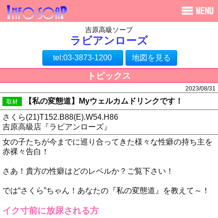
吉原高級ソープ
ラビアンローズ
tel:03-3873-1200
地図を見る
トピックス
2023/08/31
【私の変態道】Myウェルカムドリンクです！
取材
さくら(21)T152.B88(E).W54.H86
吉原高級店『ラビアンローズ』
女の子たちが今までに巡り合ってきた様々な性癖の持ち主を
赤裸々告白！
さあ！貴方の性癖はどのレベルか？ご覧下さい！
では“さくら”ちゃん！あなたの『私の変態道』を教えて～！
イク寸前に放尿される方