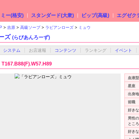
ミー(格安)
スタンダード(大衆)
ビップ(高級)
エグゼクテ
P
吉原
高級ソープ
ラビアンローズ
ミュウ
ーズ
(らびあんろーず)
システム
お店速報
コンテンツ
ランキング
イベント
T167.B88(F).W57.H89
血液型
星座
出身地
前職
好きな
男性の
ところ
好きな