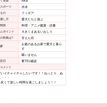
く音楽
AKB
スポーツ
水泳
もの
フィギア
過し方
愛犬たちと遊ぶ
特技
料理・アニメ鑑賞・読書
ムポイント
大きくまあるいおしり
の性格は?
甘えん坊
お庭のあるお家で愛犬と暮ら
夢
す
吸いません
定日
要TEL確認
コメント
ぱいイチャイチャしたいです！！ねっとり、ぬ
る・・・
ち良くて楽しい時間を過ごしましょう！！